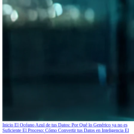
Inicio
El Océano Azul de tus Datos: Por Qué lo Genérico ya no es
Suficiente
El Proceso: Cómo Convertir tus Datos en Inteligencia
El