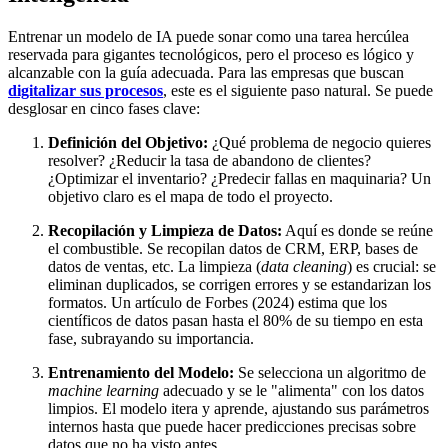
Entrenar un modelo de IA puede sonar como una tarea hercúlea
reservada para gigantes tecnológicos, pero el proceso es lógico y
alcanzable con la guía adecuada. Para las empresas que buscan
digitalizar sus procesos
, este es el siguiente paso natural. Se puede
desglosar en cinco fases clave:
Definición del Objetivo:
¿Qué problema de negocio quieres
resolver? ¿Reducir la tasa de abandono de clientes?
¿Optimizar el inventario? ¿Predecir fallas en maquinaria? Un
objetivo claro es el mapa de todo el proyecto.
Recopilación y Limpieza de Datos:
Aquí es donde se reúne
el combustible. Se recopilan datos de CRM, ERP, bases de
datos de ventas, etc. La limpieza (
data cleaning
) es crucial: se
eliminan duplicados, se corrigen errores y se estandarizan los
formatos. Un artículo de Forbes (2024) estima que los
científicos de datos pasan hasta el 80% de su tiempo en esta
fase, subrayando su importancia.
Entrenamiento del Modelo:
Se selecciona un algoritmo de
machine learning
adecuado y se le "alimenta" con los datos
limpios. El modelo itera y aprende, ajustando sus parámetros
internos hasta que puede hacer predicciones precisas sobre
datos que no ha visto antes.