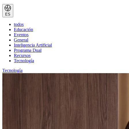
ES
todos
Educación
Eventos
General
Inteligencia Artificial
Programa Dual
Recursos
Tecnología
Tecnología